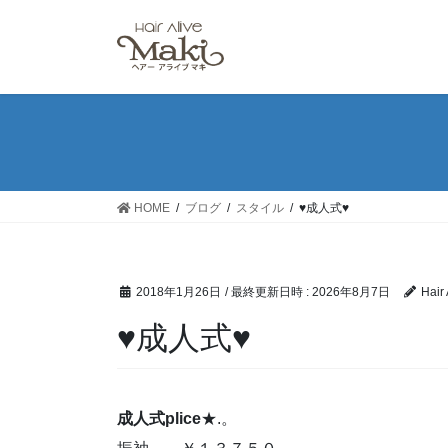
コ
ナ
ン
ビ
テ
ゲ
ン
ー
ツ
シ
へ
ョ
ス
ン
キ
に
ッ
移
HOME
ブログ
スタイル
♥成人式♥
プ
動
2018年1月26日
/ 最終更新日時 :
2026年8月7日
Hair 
♥成人式♥
成人式plice
★.。