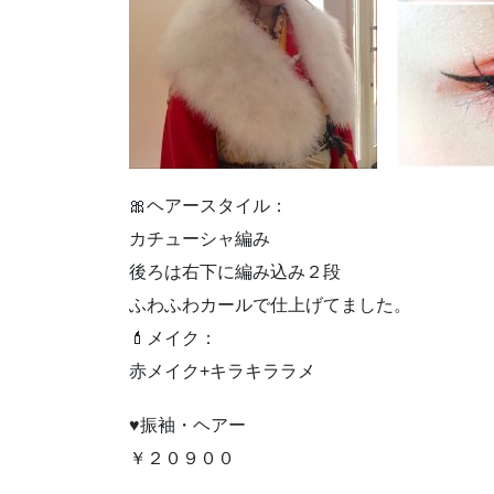
🎀ヘアースタイル：
カチューシャ編み
後ろは右下に編み込み２段
ふわふわカールで仕上げてました。
💄メイク：
赤メイク+キラキララメ
♥振袖・ヘアー
￥２０９００